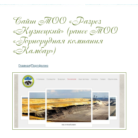
Сайт ТОО «Разрез
«Кузнецкий» (ранее ТОО
«Горнорудная компания
«Камбар»)
Главная
/
Портфолио